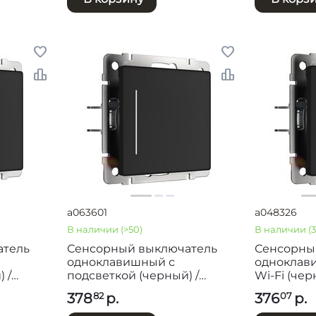
a063601
a048326
В наличии
(>50)
В наличии
(3
атель
Сенсорный выключатель
Сенсорны
одноклавишный с
одноклав
 /
подсветкой (черный) /
Wi-Fi (че
W4512008
378
р.
376
р.
82
07