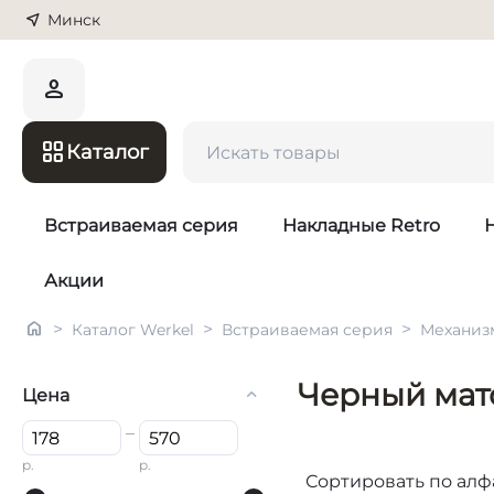
Минск
Каталог
Встраиваемая серия
Накладные Retro
Акции
>
>
>
Каталог Werkel
Встраиваемая серия
Механиз
Черный мат
Цена
–
р.
р.
Сортировать по алфа