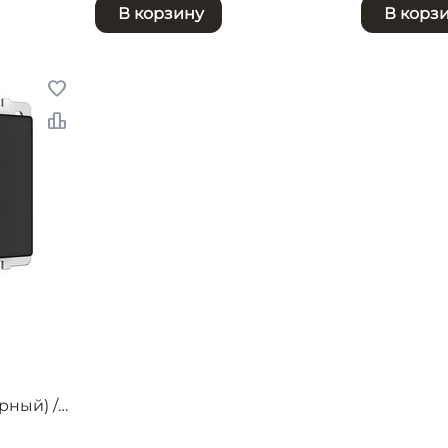
В корзину
В корз
рный) /