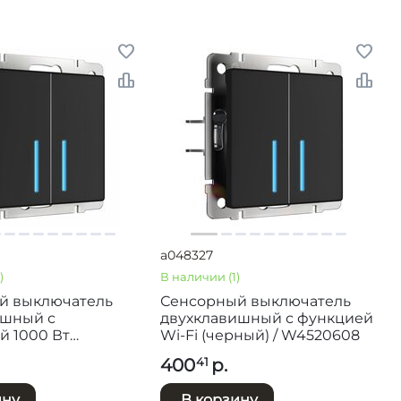
a048327
)
В наличии
(1)
й выключатель
Сенсорный выключатель
ишный с
двухклавишный с функцией
й 1000 Вт
Wi-Fi (черный) / W4520608
/ W4520008
400
р.
41
ину
В корзину