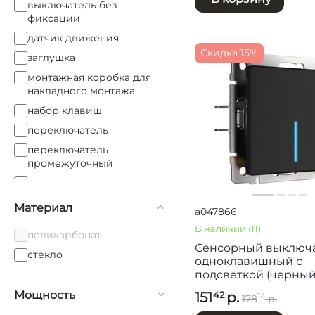
выключатель без
фиксации
датчик движения
Скидка 15%
заглушка
монтажная коробка для
накладного монтажа
набор клавиш
переключатель
переключатель
промежуточный
подсветка LED
розетка HDMI
Материал
a047866
розетка RJ-11
В наличии
(11)
поликарбонат
розетка RJ-11+RJ-45
Сенсорный выключ
стекло
одноклавишный с
розетка RJ-45
подсветкой (черный)
розетка TV+RJ45
W4510108
Мощность
151
р.
42
14
178
р.
розетка акустическая