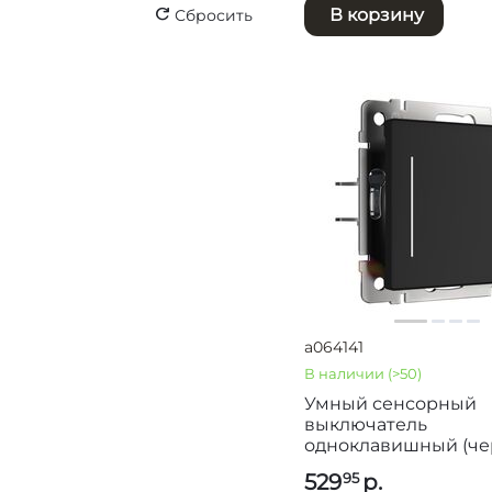
розетка телевизионная
В корзину
Сбросить
розетка электрическая
розетка электрическая и
USB
светорегулятор (диммер)
сенсорный выключатель
терморегулятор
a064141
В наличии
(>50)
Умный сенсорный
выключатель
одноклавишный (че
W4513008
529
р.
95