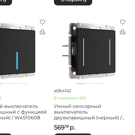
a064142
)
В наличии
(>50)
й выключатель
Умный сенсорный
ишный с функцией
выключатель
рный) / W4510608
двухклавишный (черный) /
W4523008
569
р.
19