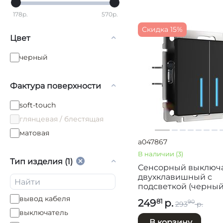
178
р.
570
р.
Скидка 15%
Цвет
черный
Фактура поверхности
soft-touch
глянцевая / блестящая
матовая
a047867
В наличии
(3)
Тип изделия (1)
Сенсорный выключ
двухклавишный с
подсветкой (черный)
W4520108
вывод кабеля
249
р.
81
90
293
р.
выключатель
В корзину