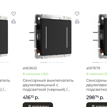
a063602
a057679
В наличии
(>50)
В наличии
(3
атель
Сенсорный выключатель
Сенсорны
двухклавишный с
двухклав
 /
подсветкой (черный) /
подсветко
W4522008
(черный) 
416
р.
298
р.
10
74
В корзину
В корз