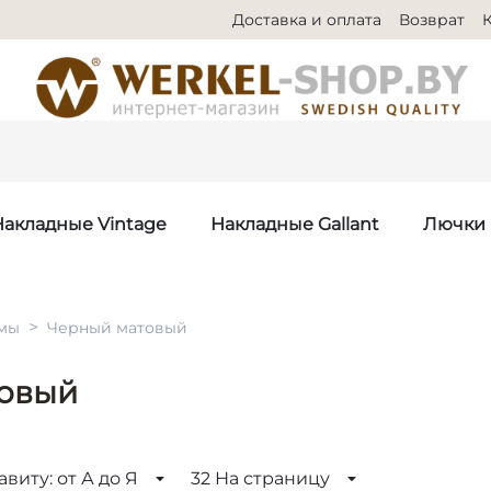
Доставка и оплата
Возврат
Накладные Vintage
Накладные Gallant
Лючки
>
мы
Черный матовый
овый
виту: от А до Я
32 На страницу