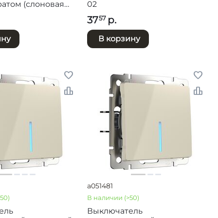
атом (слоновая
02
1122403
37
р.
57
ину
В корзину
a051481
>50)
В наличии
(>50)
ель
Выключатель