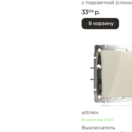
c подсветкой (слон
кость) / WL03-SW-2
светорегулятор (диммер)
33
р.
04
LED-ivory
терморегулятор
В корзину
a051464
В наличии
(>50)
Выключатель