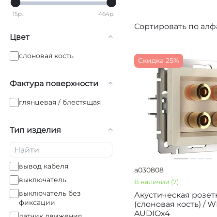
15
р.
464
р.
Сортировать по алфа
Цвет
слоновая кость
Скидка 25%
Фактура поверхности
глянцевая / блестящая
Тип изделия
вывод кабеля
a030808
выключатель
В наличии
(7)
выключатель без
Акустическая розет
фиксации
(слоновая кость) / W
AUDIOx4
датчик движения