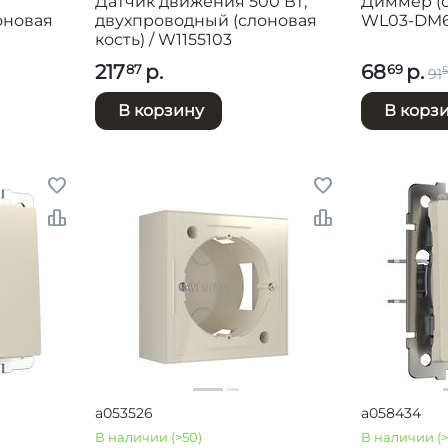
Датчик движения 500 Вт,
Диммер (с
оновая
двухпроводный (слоновая
WL03-DM6
кость) / W1155103
217
р.
68
р.
87
69
91
В корзину
В корз
a053526
a058434
В наличии
(>50)
В наличии
(