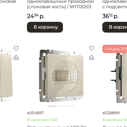
оновая
одноклавишный проходной
одноклав
(слоновая кость) / W1112003
c подсвет
кость) / W1
24
р.
36
р.
34
12
В корзину
В корз
Скидка 25
a054897
a028899
В наличии
(>50)
В наличии
(5