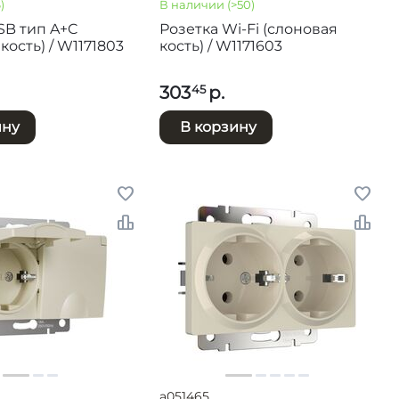
)
В наличии
(>50)
SB тип A+C
Розетка Wi-Fi (слоновая
кость) / W1171803
кость) / W1171603
303
р.
45
ину
В корзину
a051465