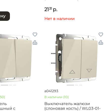
2G-2W-ivory
21
р.
31
ину
Нет в наличии
a041293
>50)
В наличии
(10)
ель
Выключатель жалюзи
ишный с
(слоновая кость) / WL03-01-