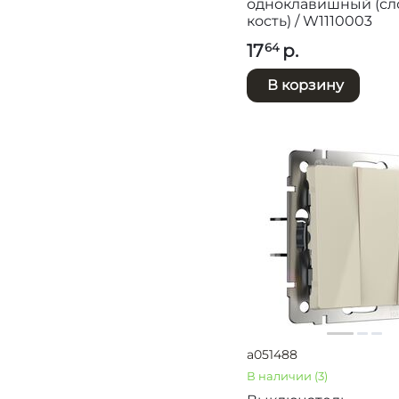
одноклавишный (сл
кость) / W1110003
17
р.
64
В корзину
a051488
В наличии
(3)