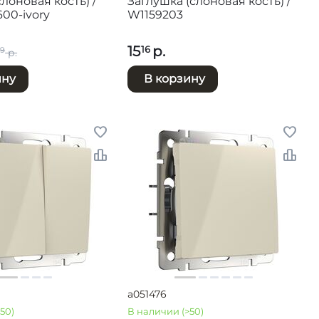
лоновая кость) /
Заглушка (слоновая кость) /
00-ivory
W1159203
15
р.
16
59
р.
ину
В корзину
a051476
>50)
В наличии
(>50)