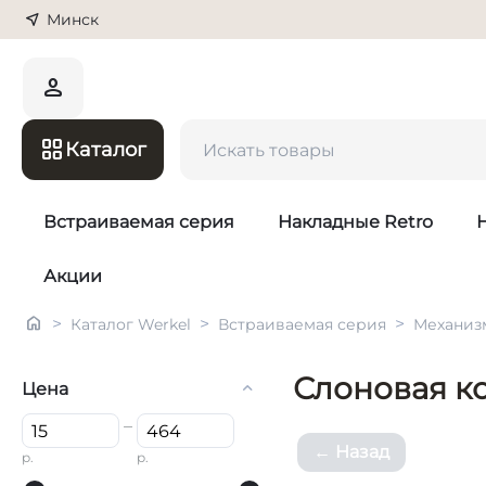
Минск
Каталог
Встраиваемая серия
Накладные Retro
Акции
>
>
>
Каталог Werkel
Встраиваемая серия
Механиз
Слоновая к
Цена
–
Назад
р.
р.