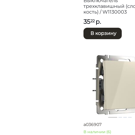
Выключатель
трехклавишный (сл
кость) / W1130003
35
р.
22
В корзину
a036907
В наличии
(6)