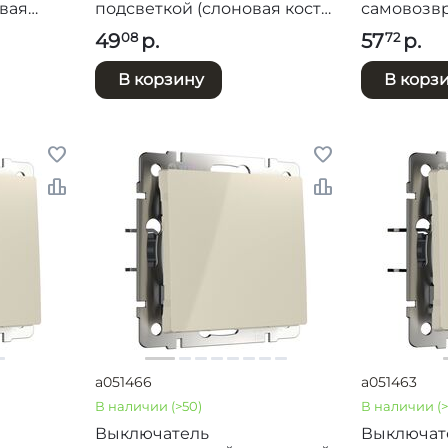
овая
подсветкой (слоновая кость)
самовозвр
G-2W-
/ W1120103
кость) / W
49
р.
57
р.
08
72
В корзину
В корз
a051466
a051463
В наличии
(>50)
В наличии
(
Выключатель
Выключат