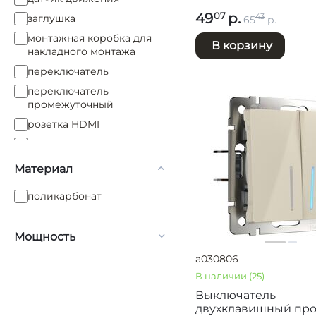
49
р.
07
заглушка
43
65
р.
монтажная коробка для
В корзину
накладного монтажа
переключатель
переключатель
промежуточный
розетка HDMI
розетка RJ-11
розетка RJ-11+RJ-45
Материал
розетка RJ-45
поликарбонат
розетка TV+RJ45
розетка USB
Мощность
розетка акустическая
a030806
розетка телевизионная
В наличии
(25)
розетка электрическая
Выключатель
розетка электрическая и
двухклавишный пр
USB