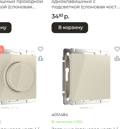
ишный проходной
одноклавишный с
кой (слоновая
подсветкой (слоновая кость)
112103
/ W1110103
34
р.
83
ину
В корзину
%
a051484
)
В наличии
(>50)