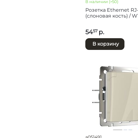
В наличии
(>50)
Розетка Ethernet RJ
(слоновая кость) / W
54
р.
57
В корзину
a051491