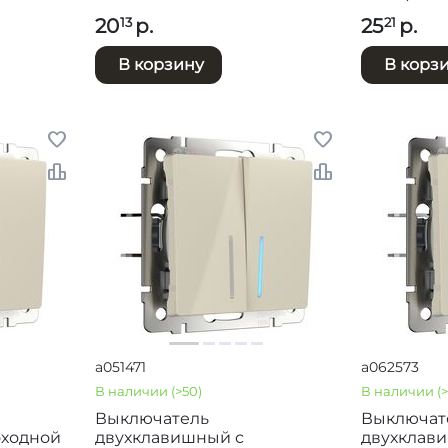
20
р.
25
р.
13
21
В корзину
В корз
a051471
a062573
В наличии
(>50)
В наличии
(
Выключатель
Выключат
оходной
двухклавишный с
двухклав