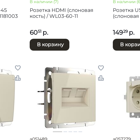
В наличии
(7)
В наличии
(6
-45
Розетка HDMI (слоновая
Розетка U
1181003
кость) / WL03-60-11
(слоновая 
60
р.
149
р.
51
29
В корзину
В корз
a051489
a057279