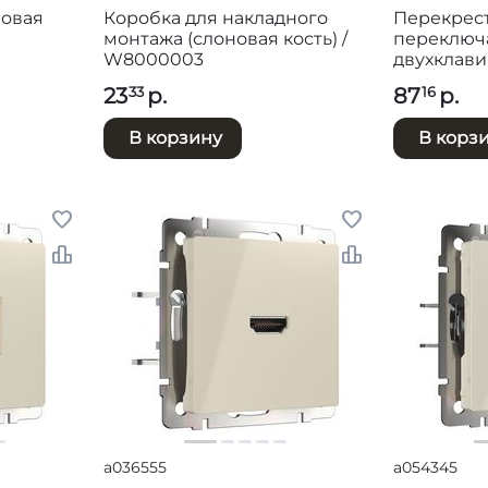
новая
Коробка для накладного
Перекрес
монтажа (слоновая кость) /
переключ
W8000003
двухклав
кость) / W
23
р.
87
р.
33
16
В корзину
В корз
a036555
a054345