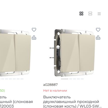
a028887
>50)
Нет в наличии
ель
Выключатель
ишный (слоновая
двухклавишный проходной
1120003
(слоновая кость) / WL03-SW-