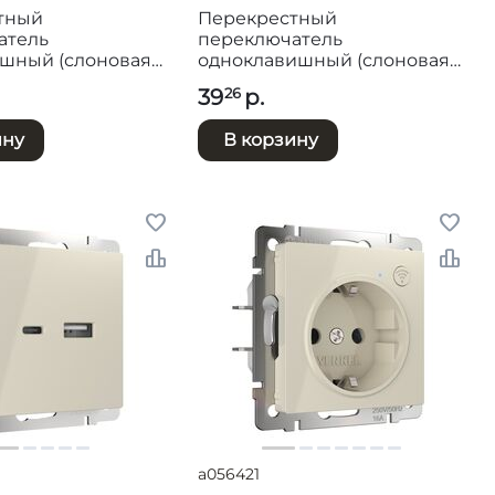
тный
Перекрестный
атель
переключатель
ишный (слоновая
одноклавишный (слоновая
1123003
кость) / W1113003
39
р.
26
ину
В корзину
a056421