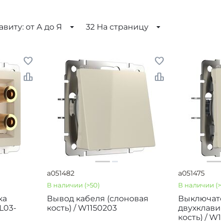
виту: от А до Я
32 На страницу
a051482
a051475
В наличии
(>50)
В наличии
(
ка
Вывод кабеля (слоновая
Выключат
L03-
кость) / W1150203
двухклав
кость) / W