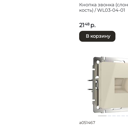
Кнопка звонка (сло
кость) / WL03-04-01
21
р.
48
В корзину
a051467